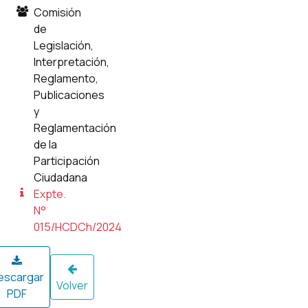
Comisión
de
Legislación,
Interpretación,
Reglamento,
Publicaciones
y
Reglamentación
de la
Participación
Ciudadana
Expte.
N°
015/HCDCh/2024
escargar
Volver
PDF