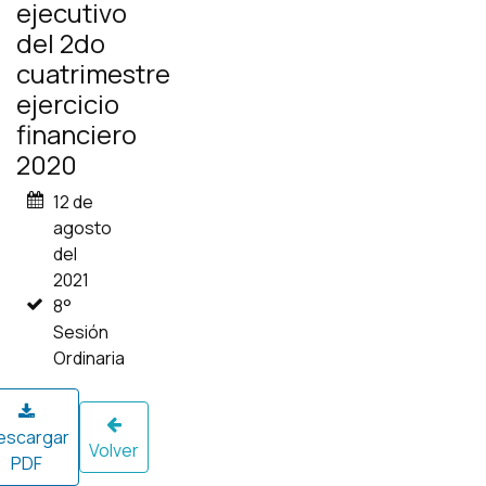
ejecutivo
del 2do
cuatrimestre
ejercicio
financiero
2020
12 de
agosto
del
2021
8°
Sesión
Ordinaria
escargar
Volver
PDF