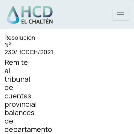
MAIN NAVIGATION
Resolución
N°
239/HCDCh/2021
Remite
al
tribunal
de
cuentas
provincial
balances
del
departamento