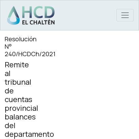
MAIN NAVIGATION
Resolución
N°
240/HCDCh/2021
Remite
al
tribunal
de
cuentas
provincial
balances
del
departamento