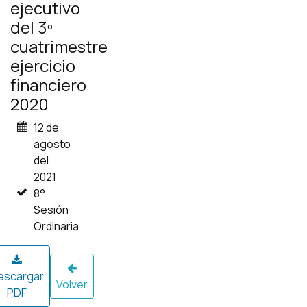
ejecutivo
del 3º
cuatrimestre
ejercicio
financiero
2020
12 de
agosto
del
2021
8°
Sesión
Ordinaria
escargar
Volver
PDF