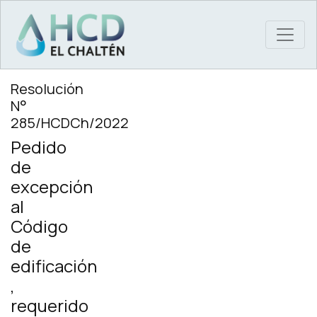
MAIN NAVIGATION
Resolución
N°
285/HCDCh/2022
Pedido
de
excepción
al
Código
de
edificación
,
requerido