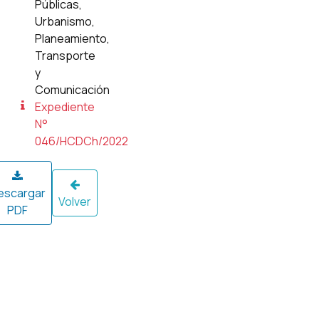
Públicas,
Urbanismo,
Planeamiento,
Transporte
y
Comunicación
Expediente
N°
046/HCDCh/2022
escargar
Volver
PDF