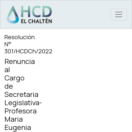
MAIN NAVIGATION
Resolución
N°
301/HCDCh/2022
Renuncia
al
Cargo
de
Secretaria
Legislativa-
Profesora
Maria
Eugenia