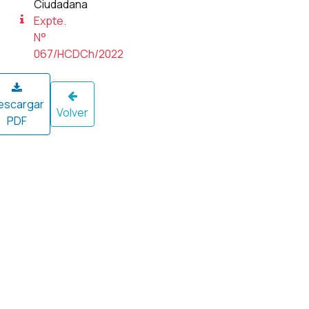
Ciudadana
Expte.
N°
067/HCDCh/2022
escargar
Volver
PDF