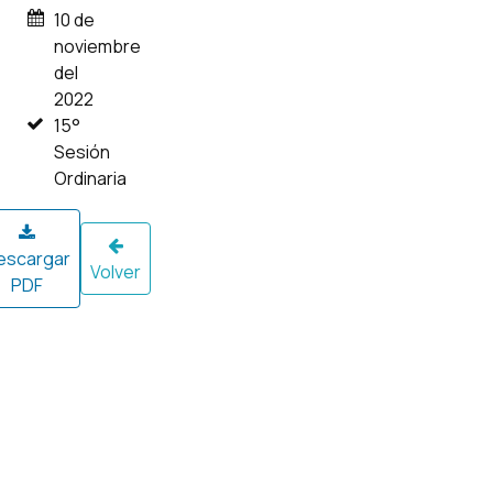
10 de
noviembre
del
2022
15°
Sesión
Ordinaria
escargar
Volver
PDF