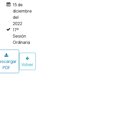
15 de
diciembre
del
2022
17°
Sesión
Ordinaria
escargar
Volver
PDF