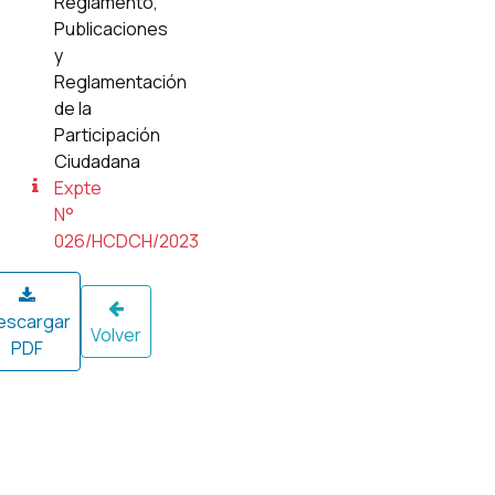
Reglamento,
Publicaciones
y
Reglamentación
de la
Participación
Ciudadana
Expte
N°
026/HCDCH/2023
escargar
Volver
PDF