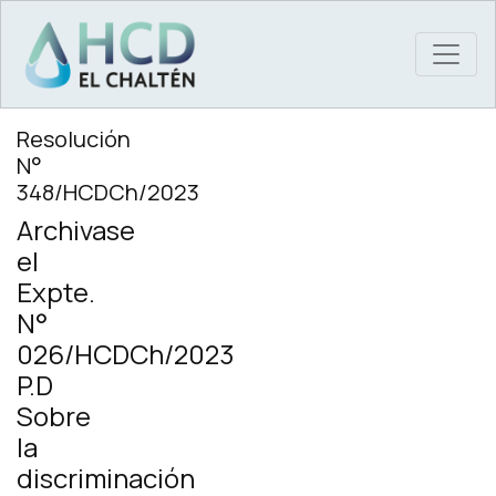
MAIN NAVIGATION
Resolución
N°
348/HCDCh/2023
Archivase
el
Expte.
N°
026/HCDCh/2023
P.D
Sobre
la
discriminación