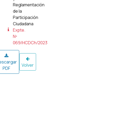
Reglamentación
de la
Participación
Ciudadana
Expte.
Nº
069/HCDCh/2023
escargar
Volver
PDF