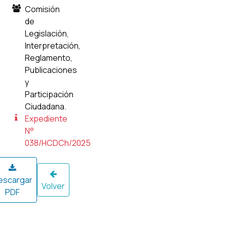
Comisión
de
Legislación,
Interpretación,
Reglamento,
Publicaciones
y
Participación
Ciudadana.
Expediente
N°
038/HCDCh/2025
escargar
Volver
PDF