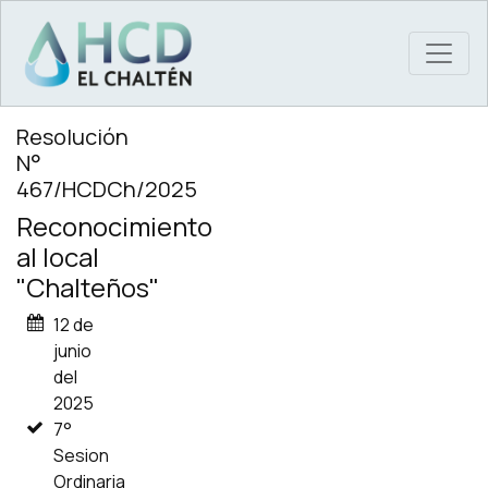
MAIN NAVIGATION
Resolución
N°
467/HCDCh/2025
Reconocimiento
al local
"Chalteños"
12 de
junio
del
2025
7°
Sesion
Ordinaria