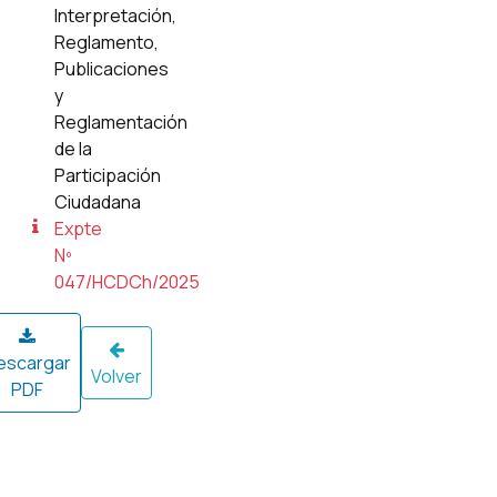
Interpretación,
Reglamento,
Publicaciones
y
Reglamentación
de la
Participación
Ciudadana
Expte
Nº
047/HCDCh/2025
escargar
Volver
PDF