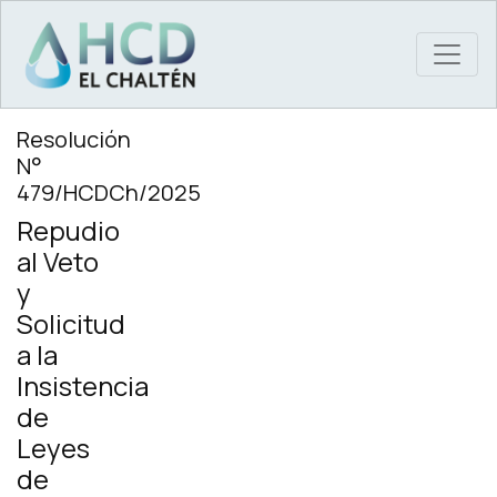
MAIN NAVIGATION
Resolución
N°
479/HCDCh/2025
Repudio
al Veto
y
Solicitud
a la
Insistencia
de
Leyes
de