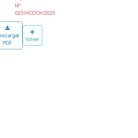
N°
025/HCDCh/2025
escargar
Volver
PDF