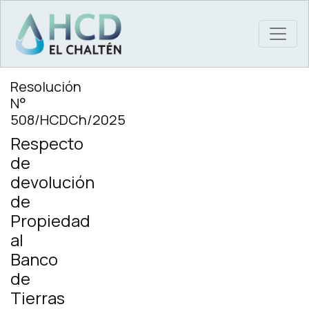
MAIN NAVIGATION
Resolución
N°
508/HCDCh/2025
Respecto
de
devolución
de
Propiedad
al
Banco
de
Tierras