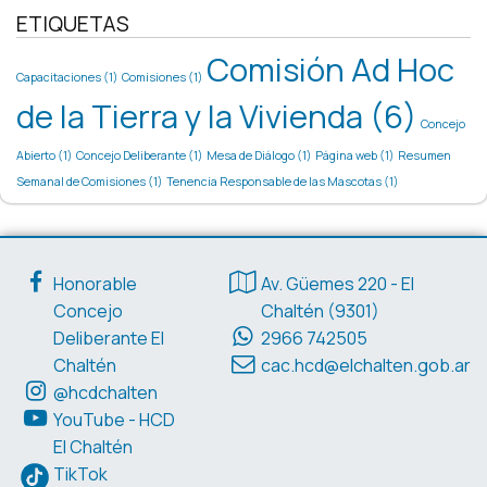
ETIQUETAS
Comisión Ad Hoc
Capacitaciones
(1)
Comisiones
(1)
de la Tierra y la Vivienda
(6)
Concejo
Abierto
(1)
Concejo Deliberante
(1)
Mesa de Diálogo
(1)
Página web
(1)
Resumen
Semanal de Comisiones
(1)
Tenencia Responsable de las Mascotas
(1)
Enlaces de interés
Datos de contacto
Honorable
Av. Güemes 220 - El
Concejo
Chaltén (9301)
Deliberante El
2966 742505
Chaltén
cac.hcd@elchalten.gob.ar
@hcdchalten
YouTube - HCD
El Chaltén
TikTok