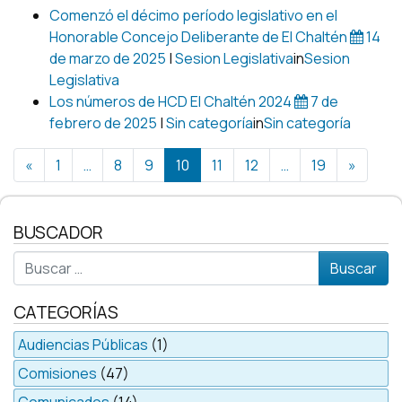
Comenzó el décimo período legislativo en el
Honorable Concejo Deliberante de El Chaltén
14
de marzo de 2025
|
Sesion Legislativa
in
Sesion
Legislativa
Los números de HCD El Chaltén 2024
7 de
febrero de 2025
|
Sin categoría
in
Sin categoría
Posts navigation
«
1
…
8
9
10
11
12
…
19
»
BUSCADOR
Buscar
CATEGORÍAS
Audiencias Públicas
(1)
Comisiones
(47)