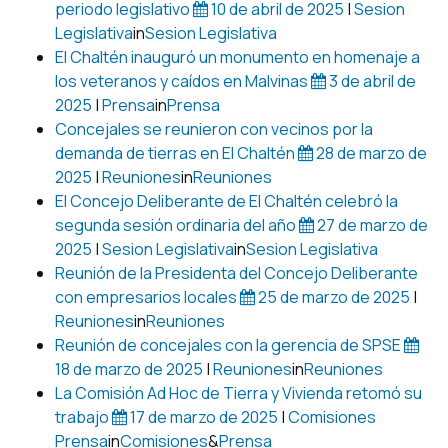
periodo legislativo
10 de abril de 2025
|
Sesion
Legislativa
in
Sesion Legislativa
El Chaltén inauguró un monumento en homenaje a
los veteranos y caídos en Malvinas
3 de abril de
2025
|
Prensa
in
Prensa
Concejales se reunieron con vecinos por la
demanda de tierras en El Chaltén
28 de marzo de
2025
|
Reuniones
in
Reuniones
El Concejo Deliberante de El Chaltén celebró la
segunda sesión ordinaria del año
27 de marzo de
2025
|
Sesion Legislativa
in
Sesion Legislativa
Reunión de la Presidenta del Concejo Deliberante
con empresarios locales
25 de marzo de 2025
|
Reuniones
in
Reuniones
Reunión de concejales con la gerencia de SPSE
18 de marzo de 2025
|
Reuniones
in
Reuniones
La Comisión Ad Hoc de Tierra y Vivienda retomó su
trabajo
17 de marzo de 2025
|
Comisiones
Prensa
in
Comisiones
&
Prensa