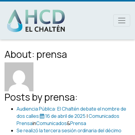
MAIN NAVIGATION
About: prensa
Posts by prensa:
Audiencia Pública: El Chaltén debate el nombre de
dos calles
16 de abril de 2025
|
Comunicados
Prensa
in
Comunicados
&
Prensa
Se realizó la tercera sesión ordinaria del décimo