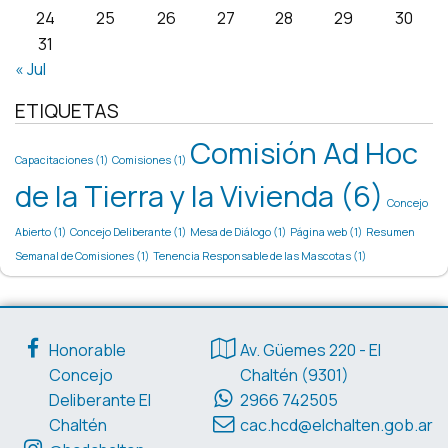
24
25
26
27
28
29
30
31
« Jul
ETIQUETAS
Comisión Ad Hoc
Capacitaciones
(1)
Comisiones
(1)
de la Tierra y la Vivienda
(6)
Concejo
Abierto
(1)
Concejo Deliberante
(1)
Mesa de Diálogo
(1)
Página web
(1)
Resumen
Semanal de Comisiones
(1)
Tenencia Responsable de las Mascotas
(1)
Enlaces de interés
Datos de contacto
Honorable
Av. Güemes 220 - El
Concejo
Chaltén (9301)
Deliberante El
2966 742505
Chaltén
cac.hcd@elchalten.gob.ar