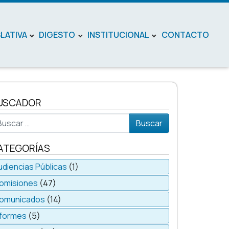
SLATIVA
DIGESTO
INSTITUCIONAL
CONTACTO
USCADOR
scar
ATEGORÍAS
udiencias Públicas
(1)
omisiones
(47)
omunicados
(14)
nformes
(5)