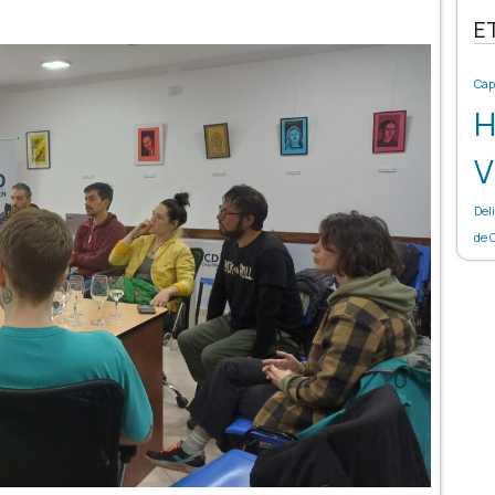
E
Cap
H
V
Del
de 