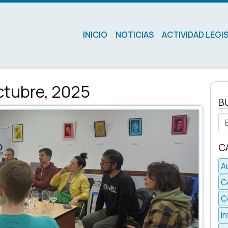
INICIO
NOTICIAS
ACTIVIDAD LEGI
ctubre, 2025
B
Bu
C
A
C
C
I