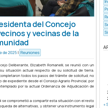
In
P
R
residenta del Concejo
S
ecinos y vecinas de la
S
munidad
A
re de 2025
|
Reuniones
cejo Deliberante, Elizabeth Romanelli, se reunió con un
u situación actual respecto de su solicitud de tierra.
ompletaron todos los pasos del trámite de solicitud, no
de expediente desde el Consejo Agrario Provincial, por
ontemplado por la actual Ordenanza de Adjudicación de
li se comprometió a compartir esta situación con el resto
« 
squeda de alternativas, y obtener una instrumento legal