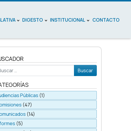
SLATIVA
DIGESTO
INSTITUCIONAL
CONTACTO
USCADOR
scar
ATEGORÍAS
udiencias Públicas
(1)
omisiones
(47)
omunicados
(14)
nformes
(5)