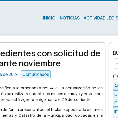
INICIO
NOTICIAS
ACTIVIDAD LEGI
edientes con solicitud de
B
rante noviembre
Bu
e de 2024
|
Comunicados
C
A
fica a la ordenanza N°184/21, la actualización de los
altén se realizará durante los meses de mayo y noviembre
C
n ya está vigente, y rige hasta el 29 del corriente.
C
de forma presencial por el titular o apoderado de lunes
I
 Tierras y Catastro de la Municipalidad, ubicadas en la