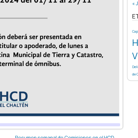
« J
E
Cap
H
V
Del
de 
Resumen semanal de Comisiones en el HCD