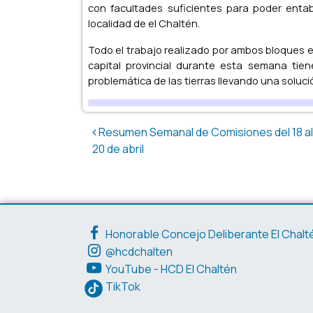
con facultades suficientes para poder entabl
localidad de el Chaltén.
Todo el trabajo realizado por ambos bloques e
capital provincial durante esta semana tien
problemática de las tierras llevando una soluci
Post navigation
Resumen Semanal de Comisiones del 18 al
20 de abril
Enlaces de interés
Honorable Concejo Deliberante El Chalt
@hcdchalten
YouTube - HCD El Chaltén
TikTok