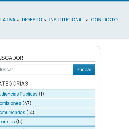
SLATIVA
DIGESTO
INSTITUCIONAL
CONTACTO
USCADOR
scar
ATEGORÍAS
udiencias Públicas
(1)
omisiones
(47)
omunicados
(14)
nformes
(5)