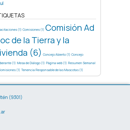
ul
TIQUETAS
Comisión Ad
acitaciones
(1)
Comisiones
(1)
oc de la Tierra y la
ivienda
(6)
Concejo Abierto
(1)
Concejo
iberante
(1)
Mesa de Diálogo
(1)
Página web
(1)
Resumen Semanal
Comisiones
(1)
Tenencia Responsable de las Mascotas
(1)
ltén (9301)
.ar