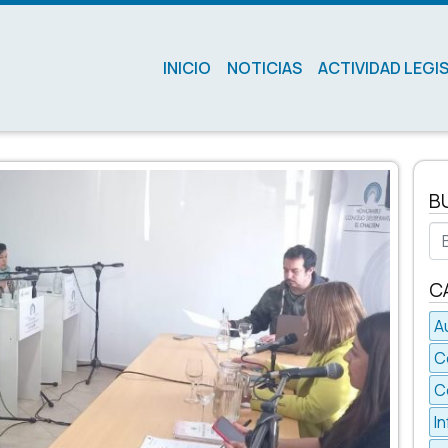
INICIO
NOTICIAS
ACTIVIDAD LEGI
B
Bu
C
A
C
C
I