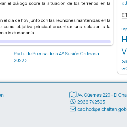
« J
ar el diálogo sobre la situación de los terrenos en la
E
n el día de hoy junto con las reuniones mantenidas en la
e como objetivo principal encontrar una solución a la
Cap
ón a la ciudadanía.
H
V
Parte de Prensa de la 4° Sesión Ordinaria
2022
Del
de 
Datos de contacto
én
Av. Güemes 220 - El Cha
2966 742505
cac.hcd@elchalten.gob