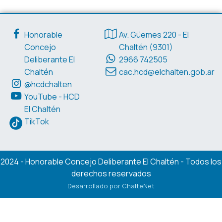
Enlaces de interés
Datos de contacto
Honorable
Av. Güemes 220 - El
Concejo
Chaltén (9301)
Deliberante El
2966 742505
Chaltén
cac.hcd@elchalten.gob.ar
@hcdchalten
YouTube - HCD
El Chaltén
TikTok
2024 - Honorable Concejo Deliberante El Chaltén - Todos los
derechos reservados
Desarrollado por ChalteNet