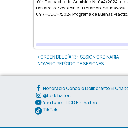
01-
Despacho de Comisión Nº 044/2024, de l
Desarrollo Sostenible. Dictamen de mayoría
041/HCDCH/2024 Programa de Buenas Práctica
Post navigation
ORDEN DEL DÍA 13º SESIÓN ORDINARIA
NOVENO PERÍODO DE SESIONES
Enlaces de interés
Honorable Concejo Deliberante El Chalt
@hcdchalten
YouTube - HCD El Chaltén
TikTok