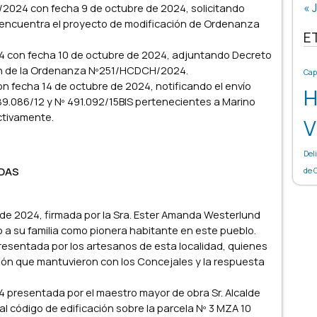
« J
s/2024 con fecha 9 de octubre de 2024, solicitando
e encuentra el proyecto de modificación de Ordenanza
E
 con fecha 10 de octubre de 2024, adjuntando Decreto
ón de la Ordenanza Nº251/HCDCH/2024.
Cap
n fecha 14 de octubre de 2024, notificando el envío
H
89.086/12 y Nº 491.092/15BIS pertenecientes a Marino
ctivamente.
V
Del
IDAS
de 
 de 2024, firmada por la Sra. Ester Amanda Westerlund
o a su familia como pionera habitante en este pueblo.
resentada por los artesanos de esta localidad, quienes
nión que mantuvieron con los Concejales y la respuesta
4 presentada por el maestro mayor de obra Sr. Alcalde
al código de edificación sobre la parcela Nº 3 MZA 10