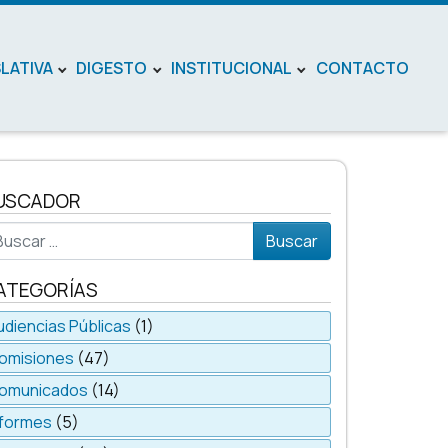
SLATIVA
DIGESTO
INSTITUCIONAL
CONTACTO
USCADOR
scar
ATEGORÍAS
udiencias Públicas
(1)
omisiones
(47)
omunicados
(14)
nformes
(5)