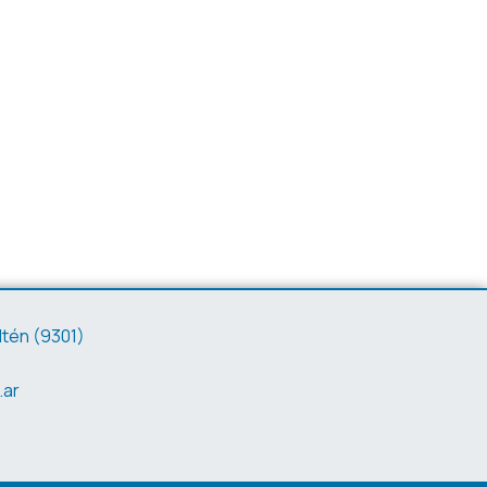
ltén (9301)
.ar