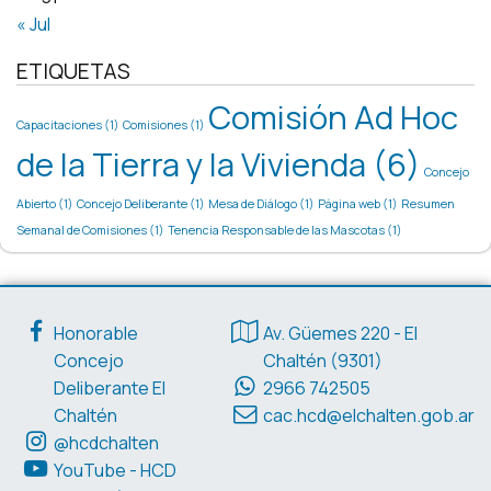
« Jul
ETIQUETAS
Comisión Ad Hoc
Capacitaciones
(1)
Comisiones
(1)
de la Tierra y la Vivienda
(6)
Concejo
Abierto
(1)
Concejo Deliberante
(1)
Mesa de Diálogo
(1)
Página web
(1)
Resumen
Semanal de Comisiones
(1)
Tenencia Responsable de las Mascotas
(1)
Enlaces de interés
Datos de contacto
Honorable
Av. Güemes 220 - El
Concejo
Chaltén (9301)
Deliberante El
2966 742505
Chaltén
cac.hcd@elchalten.gob.ar
@hcdchalten
YouTube - HCD