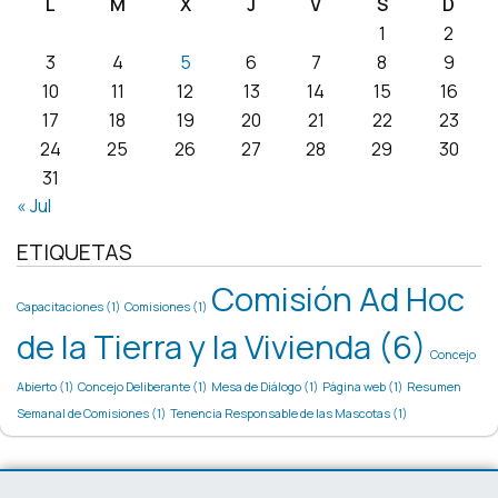
L
M
X
J
V
S
D
1
2
3
4
5
6
7
8
9
10
11
12
13
14
15
16
17
18
19
20
21
22
23
24
25
26
27
28
29
30
31
« Jul
ETIQUETAS
Comisión Ad Hoc
Capacitaciones
(1)
Comisiones
(1)
de la Tierra y la Vivienda
(6)
Concejo
Abierto
(1)
Concejo Deliberante
(1)
Mesa de Diálogo
(1)
Página web
(1)
Resumen
Semanal de Comisiones
(1)
Tenencia Responsable de las Mascotas
(1)