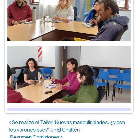
Post navigation
Se realizó el Taller “Nuevas masculinidades: ¿y con
los varones qué?” en El Chaltén
Resumen Comisiones