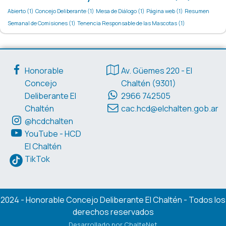
Abierto
(1)
Concejo Deliberante
(1)
Mesa de Diálogo
(1)
Página web
(1)
Resumen
Semanal de Comisiones
(1)
Tenencia Responsable de las Mascotas
(1)
Enlaces de interés
Datos de contacto
Honorable
Av. Güemes 220 - El
Concejo
Chaltén (9301)
Deliberante El
2966 742505
Chaltén
cac.hcd@elchalten.gob.ar
@hcdchalten
YouTube - HCD
El Chaltén
TikTok
2024 - Honorable Concejo Deliberante El Chaltén - Todos los
derechos reservados
Desarrollado por ChalteNet