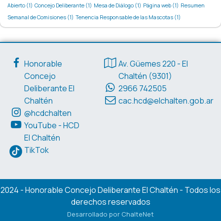
Abierto
(1)
Concejo Deliberante
(1)
Mesa de Diálogo
(1)
Página web
(1)
Resumen
Semanal de Comisiones
(1)
Tenencia Responsable de las Mascotas
(1)
Enlaces de interés
Datos de contacto
Honorable
Av. Güemes 220 - El
Concejo
Chaltén (9301)
Deliberante El
2966 742505
Chaltén
cac.hcd@elchalten.gob.ar
@hcdchalten
YouTube - HCD
El Chaltén
TikTok
2024 - Honorable Concejo Deliberante El Chaltén - Todos los
derechos reservados
Desarrollado por ChalteNet